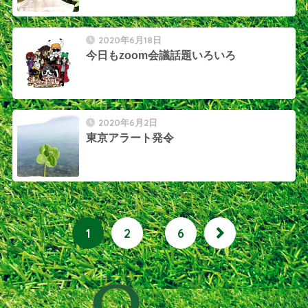
2020年6月18日
今日もzoom会議話題いろいろ
2020年6月2日
東京アラート発令
1
2
…
6