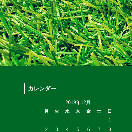
カレンダー
2019年12月
月
火
水
木
金
土
日
1
2
3
4
5
6
7
8