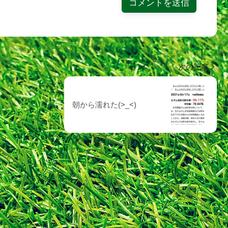
次の記事
朝から濡れた(>_<)