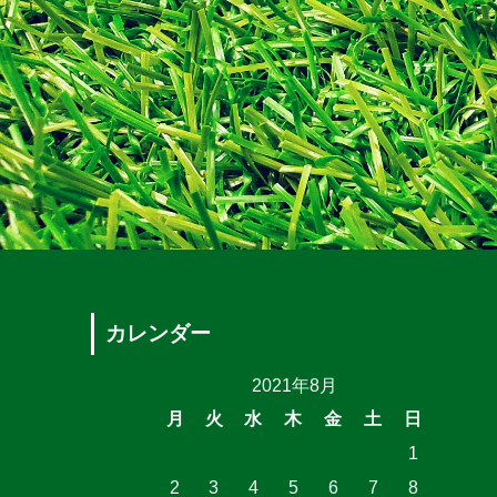
カレンダー
2021年8月
月
火
水
木
金
土
日
1
2
3
4
5
6
7
8