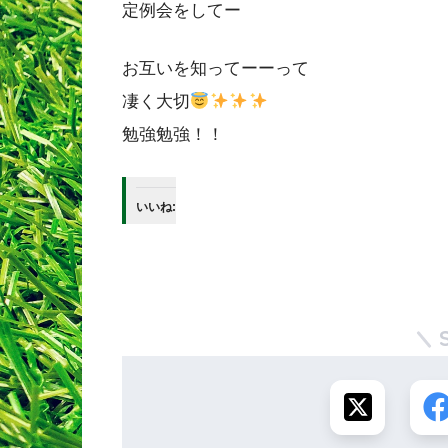
定例会をしてー
お互いを知ってーーって
凄く大切
勉強勉強！！
いいね: