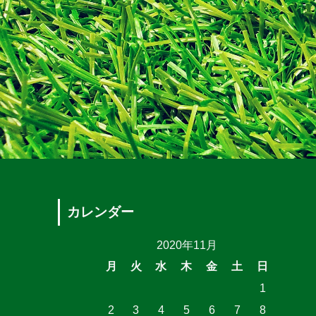
カレンダー
2020年11月
月
火
水
木
金
土
日
1
2
3
4
5
6
7
8