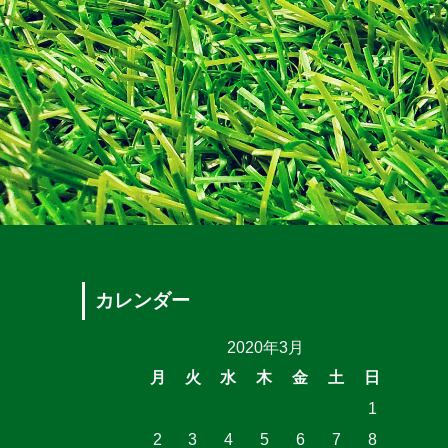
カレンダー
2020年3月
月
火
水
木
金
土
日
1
2
3
4
5
6
7
8