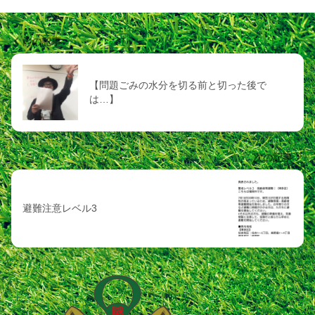
前の記事
【問題ごみの水分を切る前と切った後で
は…】
次の記事
避難注意レベル3