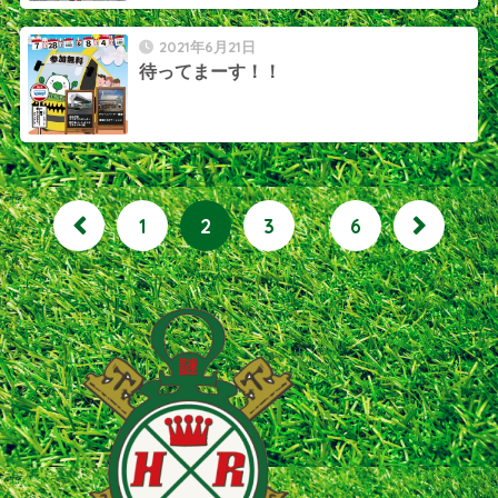
2021年6月21日
待ってまーす！！
1
2
3
…
6