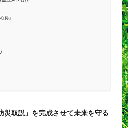
う成立させるか
の心得」
ジ
防災取説」を完成させて未来を守る