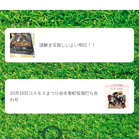
前の記事
謎解き宝探しいよい明日！！
次の記事
10月10日コスモスまつり@水巻町役場打ち合
わせ