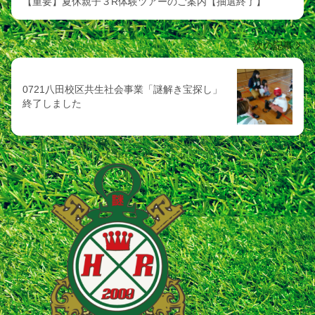
【重要】夏休親子３R体験ツアーのご案内【抽選終了】
次の記事
0721八田校区共生社会事業「謎解き宝探し」
終了しました