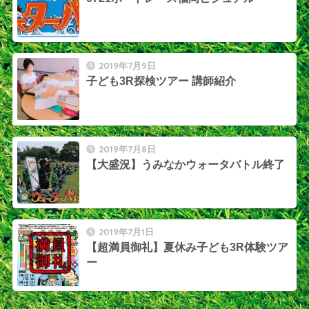
2019年7月9日
子ども3R探検ツアー 講師紹介
2019年7月8日
【大盛況】うみなかウォータバトル終了
2019年7月1日
【超満員御礼】夏休み子ども3R体験ツア
ー